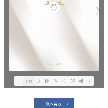
1/32
Please wait while flipbook is
loading. For more related info,
DearFlip: Loading PDF 2% ...
FAQs and issues please refer to
一覧へ戻る
DearFlip WordPress Flipbook