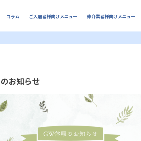
コラム
ご入居者様向けメニュー
仲介業者様向けメニュー
資産運用
特別対談
ここが知りたいQ&A
賃貸解約手続き申し込みフォーム
入居時の現況写真をメール送信
入居申込書(個人)ダウンロード(P
入居申込書(法人)ダウンロード(P
暇のお知らせ